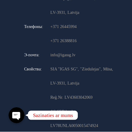
LV-3931, Latvija
Телефоны:
+371 26445994
+371 26388816
Э-почта:
info@igassg.lv
Свойства:
SIA "IGAS SG", "Ziedulejas", Mūsa,
Whatsapp
LV-3931, Latvija
Email
Reģ.Nr. LV43603042069
AS SEB banka
Sazinaties ar mums
LV78UNLA0050015474924