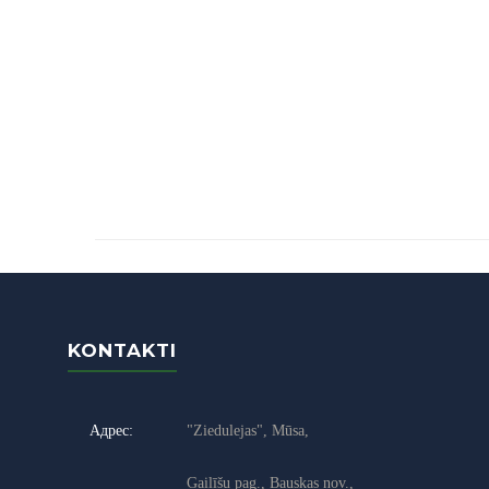
KONTAKTI
Адрес:
"Ziedulejas", Mūsa,
Gailīšu pag., Bauskas nov.,