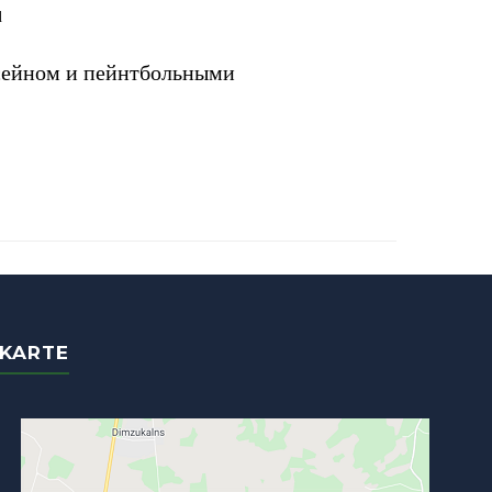
d
ссейном и пейнтбольными
KARTE